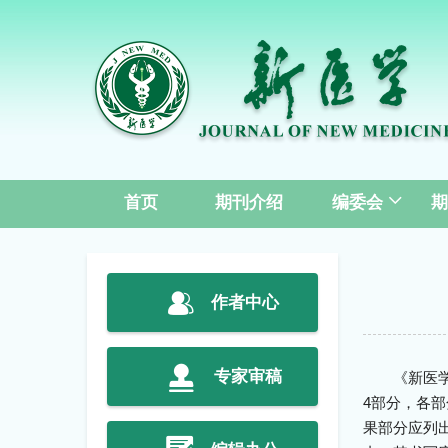
首页
期刊介绍
编委会
期
作者中心
专家审稿
《新医
4部分，各部
果部分应列