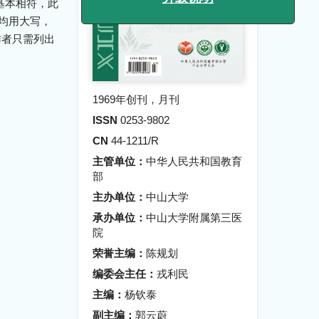
《新医学》网站及投审稿系统
基本相符，此
均用大写，
升级说明
作者只需列出
1969年创刊，月刊
ISSN
0253-9802
CN
44-1211/R
主管单位：
中华人民共和国教育
部
主办单位：
中山大学
承办单位：
中山大学附属第三医
院
荣誉主编：
陈规划
编委会主任：
戎利民
主编：
杨钦泰
副主编：
郭云蔚