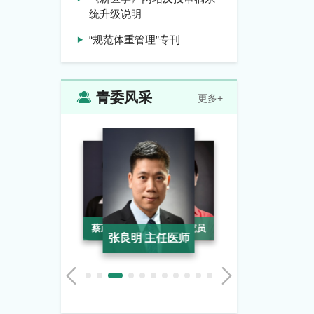
统升级说明
“规范体重管理”专刊
青委风采
更多+
王昌栋 教授
鲁义 主任医师
蔡蔚 副研究员
张雅娜 研究员
张良明 主任医师