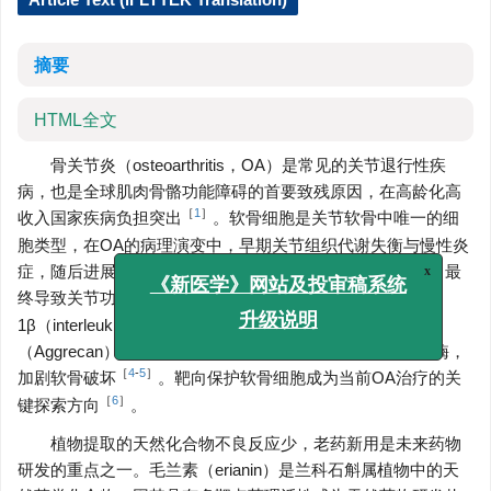
摘要
HTML全文
骨关节炎（osteoarthritis，OA）是常见的关节退行性疾
病，也是全球肌肉骨骼功能障碍的首要致残原因，在高龄化高
［
1
］
收入国家疾病负担突出
。软骨细胞是关节软骨中唯一的细
胞类型，在OA的病理演变中，早期关节组织代谢失衡与慢性炎
症，随后进展为软骨基质降解、软骨下骨硬化及骨赘增生，最
x
［
2
-
3
］
《新医学》网站及投审稿系统
终导致关节功能丧失
。分子机制上，白细胞介素
1β（interleukin-1β，IL-1β）等促炎因子抑制蛋白聚糖
升级说明
（Aggrecan）与Ⅱ型胶原（Collagen Ⅱ）合成，激活降解酶，
［
4
-
5
］
加剧软骨破坏
。靶向保护软骨细胞成为当前OA治疗的关
［
6
］
键探索方向
。
植物提取的天然化合物不良反应少，老药新用是未来药物
研发的重点之一。毛兰素（erianin）是兰科石斛属植物中的天