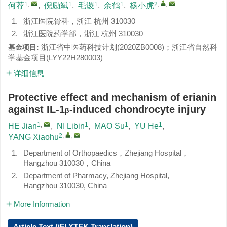
1
,
1
1
1
2
,
,
何荐
,
倪励斌
,
毛谡
,
余鹤
,
杨小虎
1.
浙江医院骨科，浙江 杭州 310030
2.
浙江医院药学部，浙江 杭州 310030
浙江省中医药科技计划(
2020ZB0008
)；浙江省自然科
基金项目:
学基金项目(
LYY22H280003
)
详细信息
Protective effect and mechanism of erianin
against IL-1
-induced chondrocyte injury
β
1
,
1
1
1
HE Jian
,
NI Libin
,
MAO Su
,
YU He
,
2
,
,
YANG Xiaohu
1.
Department of Orthopaedics，Zhejiang Hospital，
Hangzhou 310030，China
2.
Department of Pharmacy, Zhejiang Hospital,
Hangzhou 310030, China
More Information
Article Text (iFLYTEK Translation)