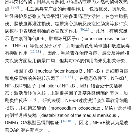
然菲类化合物，因其具有多靶点药理活性成为天然药物研发热
［
7
-
8
］
点
。毛兰素具有广泛的药理学作用，包括抗炎、抗氧化、
神经保护及舒张支气管平滑肌等多重药理学活性，在急性肺损
伤、脑缺血再灌注损伤、糖尿病心肌病及炎症性肠病等多种疾
［
9
-
11
］
病模型中表现出明确的器官保护作用
。此外，有研究显
示毛兰素可降低IL-6、肿瘤坏死因子α（tumor necrosis factor-
α，TNF-α）等促炎因子水平，并对金黄色葡萄球菌和肠道病毒
［
12
-
13
］
有抑制作用
。因此，毛兰素在治疗炎症、感染及神经相
关疾病方面应用前景广阔，但其对OA的作用尚未见相关研究。
核因子κB（nuclear factor kappa B，NF-κB ）是细胞炎症
［
14
-
15
］
和免疫应答的关键转录因子
。在稳态条件下，NF-κB与
NF-κB抑制因子（inhibitor of NF-κB，IκB）结合处于失活状
态；激活后转位入核，上调促炎因子及基质降解酶的表达，加
［
15
］
剧炎症反应
。研究表明，NF-κB过度激活会加重软骨细胞
损伤，并在碘乙酸钠（monosodium iodoacetate，MIA）诱导和
内侧半月板失稳（destabilization of the medial meniscus，
［
16
-
18
］
DMM）OA模型已得到验证
。因此，NF-κB被认为是改
善OA的潜在靶点之一。