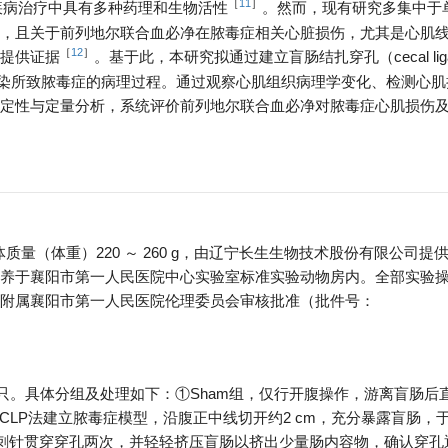
［
11
］
疾病治疗中具有多种药理和生物活性
。然而，现有研究多集中于
，且关于前列地尔联合血必净在脓毒症相关心脏损伤，尤其是心肌
［
12
］
提供证据
。基于此，本研究拟通过建立盲肠结扎穿孔（cecal ligati
腹腔感染所致脓毒症的病理过程。通过观察心肌组织病理学变化、检测心
定性与定量分析，系统评价前列地尔联合血必净对脓毒症心肌损伤
质量（体重）220 ～ 260 g，由辽宁长生生物技术股份有限公司提
动物饲养于襄阳市第一人民医院中心实验室标准实验动物房内。全部实验
附属襄阳市第一人民医院伦理委员会审核批准（批件号：
8只。具体分组及处理如下：①Sham组，仅行开腹操作，游离盲肠后
CLP法建立脓毒症模型，沿腹正中线切开约2 cm，充分暴露盲肠，
8G穿刺针贯穿穿孔两次，并轻轻挤压盲肠以挤出少量肠内容物，确认穿