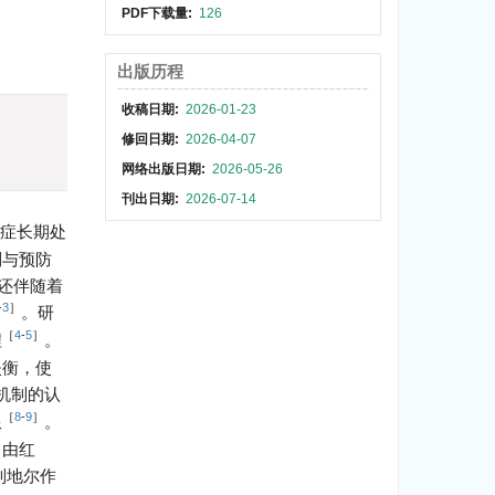
PDF下载量:
126
出版历程
收稿日期:
2026-01-23
)
修回日期:
2026-04-07
网络出版日期:
2026-05-26
刊出日期:
2026-07-14
症长期处
制与预防
还伴随着
-
3
］
。研
［
4
-
5
］
程
。
失衡，使
机制的认
［
8
-
9
］
限
。
，由红
列地尔作