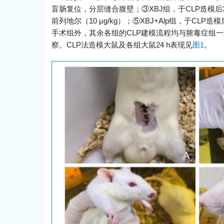
盲肠复位，分层缝合腹壁；③XBJ组，于CLP造模后3 
前列地尔（10 μg/kg）；⑤XBJ+Alp组，于CLP造
手术组外，其余各组的CLP建模流程均与脓毒症组
察。CLP法造模大鼠及各组大鼠24 h表现见
图1
。