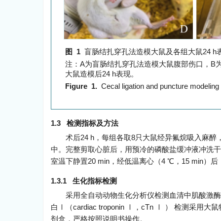
图 1
盲肠结扎穿孔法造模大鼠及各组大鼠24 h
注：A为盲肠结扎穿孔法造模大鼠腹部伤口，B为Sham
大鼠造模后24 h表现。
Figure 1.
Cecal ligation and puncture modeling 
1.3 检测指标及方法
术后24 h，每组各取8只大鼠经异氟烷吸入麻醉，
中。完整剪取心脏后，用预冷的磷酸盐缓冲液冲洗干
室温下静置20 min，经低温离心（4 ℃，15 mi
1.3.1 生化指标检测
采用全自动动物生化分析仪检测血清中肌酸激酶同工酶（cr
白Ⅰ（cardiac troponin Ⅰ，cTn Ⅰ ） 检测采用大
剂盒，严格按照说明书操作。