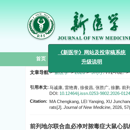
首页
期刊介绍
编委会
期
文章导航
>
新医学
>
2026
>
57(7)
: 772-782.
> 
x
《新医学》网站及投审稿系统
升级说明
引用本文:
马诚康, 雷艳青, 徐俊昌, 张胜广, 徐鹏. 前列
DOI:
10.12464/j.issn.0253-9802.2026-012
Citation:
MA Chengkang, LEI Yanqing, XU Junchang, 
rats[J].
Journal of New Medicine
, 2026, 57
前列地尔联合血必净对脓毒症大鼠心肌