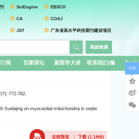
刊
SciEngine
EBSCO
CA
COAJ
JST
广东省高水平科技期刊建设项目
高级检索
刊订阅
百家讲坛
新医学大讲
联系我们/编
Engli
分享
堂
辑团队
 772-782.
Xuebijing on myocardial mitochondria in septic
在线预览
下载
(1.1MB)