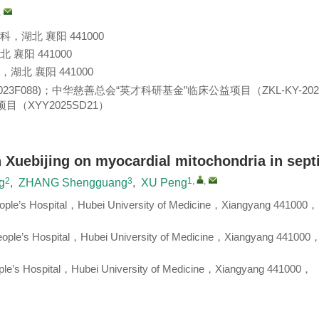
,
湖北 襄阳 441000
阳 441000
 襄阳 441000
023F088
)；中华慈善总会“英才科研基金”临床公益项目（
ZKL-KY-202
项目（
XYY2025SD21
）
h Xuebijing on myocardial mitochondria in septi
2
3
1
,
,
g
,
ZHANG Shengguang
,
XU Peng
ple’s Hospital，Hubei University of Medicine，Xiangyang 441000，
ople’s Hospital，Hubei University of Medicine，Xiangyang 441000
le’s Hospital，Hubei University of Medicine，Xiangyang 441000，