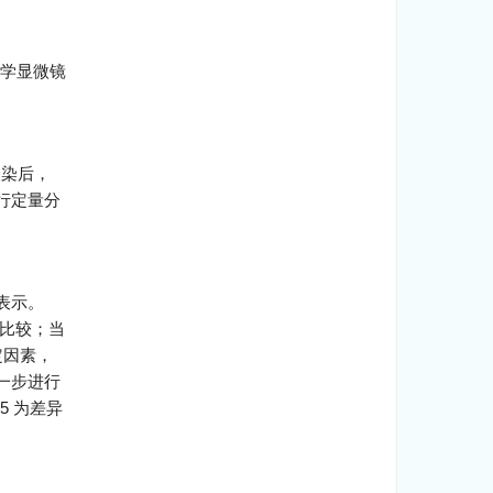
光学显微镜
双染后，
行定量分
表示。
比较；当
定因素，
一步进行
05 为差异