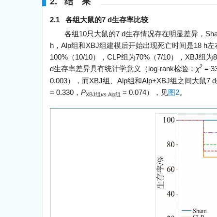
2. 结 果
2.1 各组大鼠的7 d生存率比较
各组10只大鼠的7 d生存情况存在明显差异，Sh
h，Alp组和XBJ组建模后开始出现死亡时间是18 h左右
100%（10/10），CLP组为70%（7/10），XBJ组为8
2
d生存率差异具有统计学意义（log-rank检验：
χ
= 3
0.003），而XBJ组、Alp组和Alp+XBJ组之间大
= 0.330，
P
= 0.074），见
图2
。
XBJ组
vs.
Alp组