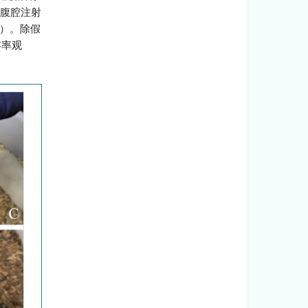
h腹腔注射
kg）。除假
存率观