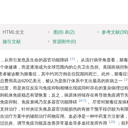
HTML全文
图
(6)
表
(2)
参考文献
(39
施引文献
资源附件
(0)
［
1
］
，从而引发危及生命的器官功能障碍
。从流行病学角度看，脓毒
个体健康，而是逐渐成为全球范围内的公共卫生负担。美国疾病控
年患者被诊断为脓毒症，其中约35万例在住院期间死亡。此外，脓毒症
［
2
总费用高达620亿美元，被认为是医疗体系中支出最高的疾病之一
过度，而是炎症反应与免疫抑制相继出现或同时存在的复杂病理过
则机体免疫稳态有望恢复；反之，病原体持续存在将导致免疫调节
［
6
-
7
］
免疫抑制、免疫衰竭乃至多器官功能障碍
。尽管对脓毒症发病
支持治疗，针对炎症失衡及器官功能损伤的有效干预手段仍较为有
合治疗方案中的辅助治疗药物应用。血必净是一种中药复方注射液
［
10
］
过抗炎、调节免疫功能及改善异常凝血等多途径发挥作用
；前