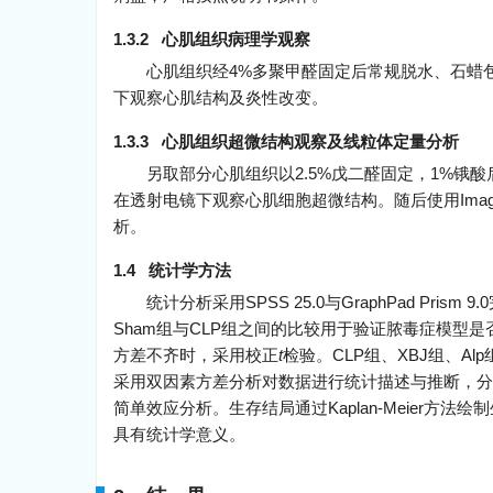
1.3.2 心肌组织病理学观察
心肌组织经4%多聚甲醛固定后常规脱水、石蜡包埋、切片
下观察心肌结构及炎性改变。
1.3.3 心肌组织超微结构观察及线粒体定量分析
另取部分心肌组织以2.5%戊二醛固定，1%锇
在透射电镜下观察心肌细胞超微结构。随后使用Ima
析。
1.4 统计学方法
统计分析采用SPSS 25.0与GraphPad P
Sham组与CLP组之间的比较用于验证脓毒症模型
方差不齐时，采用校正
t
检验。CLP组、XBJ组、Al
采用双因素方差分析对数据进行统计描述与推断，分
简单效应分析。生存结局通过Kaplan-Meier方法
具有统计学意义。