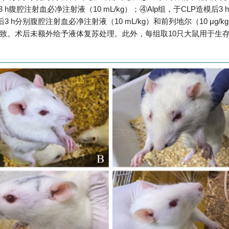
h腹腔注射血必净注射液（10 mL/kg）；④Alp组，于CLP造模后3 
模后3 h分别腹腔注射血必净注射液（10 mL/kg）和前列地尔（10 μg/
一致。术后未额外给予液体复苏处理。此外，每组取10只大鼠用于生