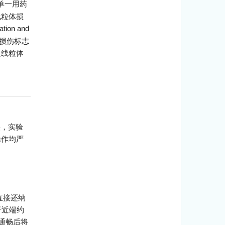
单一用药
线粒体损
on and
肌损伤标志
及线粒体
供，实验
操作均严
直接还纳
于近端约
孔通畅后将