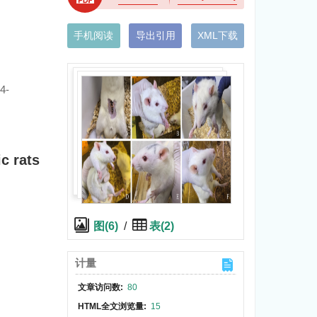
手机阅读
导出引用
XML下载
4-
c rats
图(6)
/
表(2)
，
计量
文章访问数:
80
HTML全文浏览量:
15