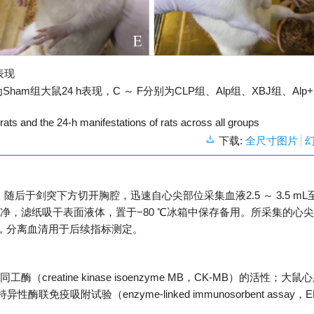
表现
组大鼠24 h表现，C ～ F分别为CLP组、Alp组、XBJ组、Alp+
rats and the 24-h manifestations of rats across all groups
下载:
全尺寸图片
随后于剑突下方切开胸腔，迅速自心尖部位采集血液2.5 ～ 3.5 mL
净，滤纸吸干表面液体，置于−80 ℃冰箱中保存备用。所采集的心
n）后，分离血清用于后续指标测定。
eatine kinase isoenzyme MB，CK-MB）的活性；大
鼠特异性酶联免疫吸附试验（enzyme-linked immunosorbent assay，