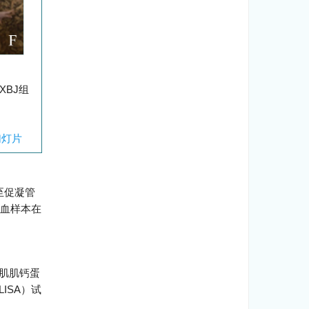
XBJ组
幻灯片
至促凝管
尖血样本在
鼠心肌肌钙蛋
ELISA）试