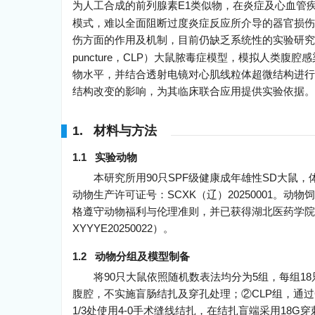
为人工合成的前列腺素E1类似物，在炎症及心血管
模式，难以全面阻断过度炎症反应所介导的器官损伤
伤方面的作用及机制，目前仍缺乏系统性的实验研究
puncture，CLP）大鼠脓毒症模型，模拟人类
物水平，并结合透射电镜对心肌线粒体超微结构进行
结构改变的影响，为其临床联合应用提供实验依据。
1. 材料与方法
1.1 实验动物
本研究所用90只SPF级健康成年雄性SD大鼠，体
动物生产许可证号：SCXK（辽）20250001。
格遵守动物福利与伦理准则，并已获得湖北医药学院
XYYYE20250022）。
1.2 动物分组及模型制备
将90只大鼠依照随机数表法均分为5组，每组1
腹腔，不实施盲肠结扎及穿孔处理；②CLP组，通过
1/3处使用4-0手术缝线结扎，在结扎盲端采用1