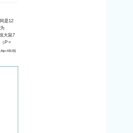
间是12
率为
5组大鼠7
组（
P =
.
Alp+XBJ组