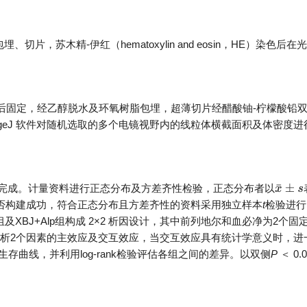
，苏木精-伊红（hematoxylin and eosin，HE）染色后在
酸后固定，经乙醇脱水及环氧树脂包埋，超薄切片经醋酸铀-柠檬酸铅
geJ 软件对随机选取的多个电镜视野内的线粒体横截面积及体密度进
rism 9.0完成。计量资料进行正态分布及方差齐性检验，正态分布者以
x
¯
±
s
是否构建成功，符合正态分布且方差齐性的资料采用独立样本
t
检验进行
p组及XBJ+Alp组构成 2×2 析因设计，其中前列地尔和血必净为2个固
析2个因素的主效应及交互效应，当交互效应具有统计学意义时，进
绘制生存曲线，并利用log-rank检验评估各组之间的差异。以双侧
P
＜ 0.