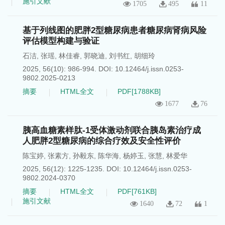
施引文献
1705
495
11
基于列线图的肥胖2型糖尿病患者糖尿病肾病风险
评估模型构建与验证
石洁
,
张瑶
,
林佳睿
,
郭晓迪
,
刘书红
,
胡细玲
2025, 56(10): 986-994.
DOI:
10.12464/j.issn.0253-
9802.2025-0213
摘要
HTML全文
PDF[
1788KB
]
1677
76
胰高血糖素样肽-1受体激动剂联合胰岛素治疗成
人肥胖2型糖尿病的综合疗效及安全性评价
陈宝婷
,
张素方
,
孙毅东
,
陈华海
,
杨婷玉
,
张慧
,
林爱华
2025, 56(12): 1225-1235.
DOI:
10.12464/j.issn.0253-
9802.2024-0370
摘要
HTML全文
PDF[
761KB
]
施引文献
1640
72
1