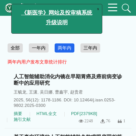
x
《新医学》网站及投审稿系统
浏览排行
升级说明
全部
一年内
两年内
三年内
两年内用户发布文章统计排行
人工智能辅助消化内镜在早期胃癌及癌前病变诊
断中的应用研究
王毓龙
,
王潇
,
吴日娜
,
曹鑫宇
,
赵贵君
2025, 56(12): 1178-1186.
DOI:
10.12464/j.issn.0253-
9802.2025-0300
摘要
HTML全文
PDF[
2379KB
]
施引文献
2248
76
1