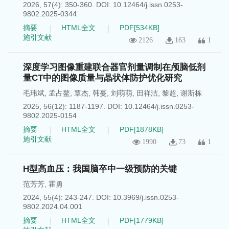
2026, 57(4): 350-360.
DOI:
10.12464/j.issn.0253-
9802.2025-0344
摘要
HTML全文
PDF[
534KB
]
施引文献
2126
163
1
深度学习图像重建联合器官剂量调制在颅脑低剂
量CT中的图像质量与晶状体防护优化研究
毛玮斌
,
孟占鳌
,
覃杰
,
韩蔓
,
刘萌萌
,
田祥洁
,
黎超
,
谢斯栋
2025, 56(12): 1187-1197.
DOI:
10.12464/j.issn.0253-
9802.2025-0154
摘要
HTML全文
PDF[
1878KB
]
施引文献
1990
73
1
H型高血压：我国脑卒中一级预防的关键
范芳芳
,
霍勇
2024, 55(4): 243-247.
DOI:
10.3969/j.issn.0253-
9802.2024.04.001
摘要
HTML全文
PDF[
1779KB
]