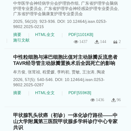
中华医学会神经病学分会护理协作组
,
广东省护理学会脑病
护理专业委员会
,
广东省护理学会神经感染护理专业委员会
,
广东省护理学会脑康复护理专业委员会
2025, 56(10): 923-936.
DOI:
10.12464/j.issn.0253-
9802.2025-0215
摘要
HTML全文
PDF[
1101KB
]
施引文献
1437
144
2
中性粒细胞与淋巴细胞比值对主动脉瓣反流患者
TAVR经导管主动脉瓣置换术后全因死亡的影响
牟方俊
,
张茸祯
,
程爱媛
,
李昀初
,
贾敏
,
王汝涛
,
陶凌
2026, 57(5): 540-546.
DOI:
10.12464/j.issn.0253-
9802.2025-0287
摘要
HTML全文
PDF[
559KB
]
1436
96
甲状腺乳头状癌（初诊）一体化诊疗路径——中
山大学附属第三医院甲状腺多学科诊疗中心专家
共识