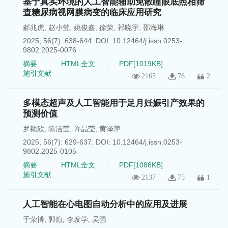
基于真实环境的人工智能辅助免散瞳眼底照相筛
查糖尿病视网膜病变的临床应用研究
郝兆虎
,
赵小莹
,
姚俊鑫
,
徐荣
,
祁晓宇
,
邵海琳
2025, 56(7): 638-644.
DOI:
10.12464/j.issn.0253-
9802.2025-0076
摘要
HTML全文
PDF[
1019KB
]
施引文献
2165
76
2
多模态超声及人工智能用于足月妊娠引产效果的
预测价值
罗颖欣
,
陈洁莹
,
许晶莹
,
黄泽萍
2025, 56(7): 629-637.
DOI:
10.12464/j.issn.0253-
9802.2025-0105
摘要
HTML全文
PDF[
1086KB
]
施引文献
2137
75
1
人工智能在心电图自动分析中的应用及进展
于荣博
,
郭煊
,
李发学
,
吴强