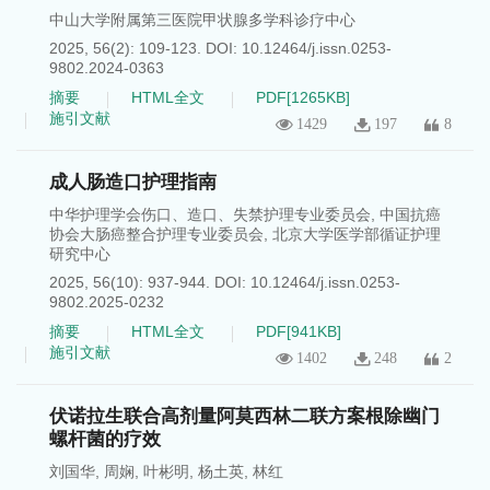
中山大学附属第三医院甲状腺多学科诊疗中心
2025, 56(2): 109-123.
DOI:
10.12464/j.issn.0253-
9802.2024-0363
摘要
HTML全文
PDF[
1265KB
]
施引文献
1429
197
8
成人肠造口护理指南
中华护理学会伤口、造口、失禁护理专业委员会
,
中国抗癌
协会大肠癌整合护理专业委员会
,
北京大学医学部循证护理
研究中心
2025, 56(10): 937-944.
DOI:
10.12464/j.issn.0253-
9802.2025-0232
摘要
HTML全文
PDF[
941KB
]
施引文献
1402
248
2
伏诺拉生联合高剂量阿莫西林二联方案根除幽门
螺杆菌的疗效
刘国华
,
周娴
,
叶彬明
,
杨土英
,
林红