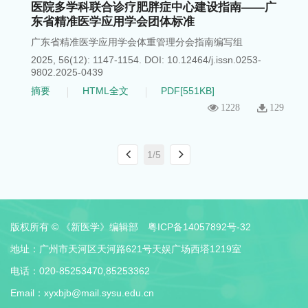
医院多学科联合诊疗肥胖症中心建设指南——广
东省精准医学应用学会团体标准
广东省精准医学应用学会体重管理分会指南编写组
2025, 56(12): 1147-1154.
DOI:
10.12464/j.issn.0253-
9802.2025-0439
摘要
HTML全文
PDF[
551KB
]
1228
129
1/5
版权所有 © 《新医学》编辑部
粤ICP备14057892号-32
地址：广州市天河区天河路621号天娱广场西塔1219室
电话：020-85253470,85253362
Email：
xyxbjb@mail.sysu.edu.cn