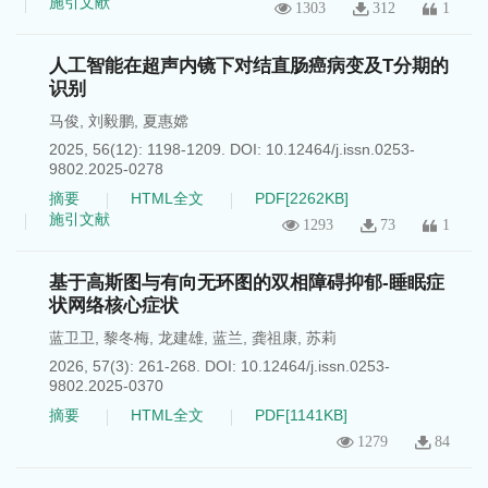
施引文献
1303
312
1
人工智能在超声内镜下对结直肠癌病变及T分期的
识别
马俊
,
刘毅鹏
,
夏惠嫦
2025, 56(12): 1198-1209.
DOI:
10.12464/j.issn.0253-
9802.2025-0278
摘要
HTML全文
PDF[
2262KB
]
施引文献
1293
73
1
基于高斯图与有向无环图的双相障碍抑郁-睡眠症
状网络核心症状
蓝卫卫
,
黎冬梅
,
龙建雄
,
蓝兰
,
龚祖康
,
苏莉
2026, 57(3): 261-268.
DOI:
10.12464/j.issn.0253-
9802.2025-0370
摘要
HTML全文
PDF[
1141KB
]
1279
84