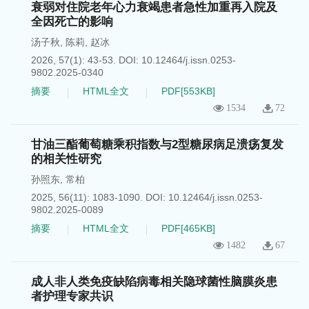
衰弱对住院老年心力衰竭患者急性加重再入院及
全因死亡的影响
汤子秋
,
陈莉
,
赵冰
2026, 57(1): 43-53.
DOI:
10.12464/j.issn.0253-
9802.2025-0340
摘要
HTML全文
PDF[
553KB
]
1534
72
甘油三酯葡萄糖乘积指数与2型糖尿病足溃疡复发
的相关性研究
孙照东
,
常柏
2025, 56(11): 1083-1090.
DOI:
10.12464/j.issn.0253-
9802.2025-0089
摘要
HTML全文
PDF[
465KB
]
1482
67
成人非人类免疫缺陷病毒相关隐球菌性脑膜炎患
者护理专家共识